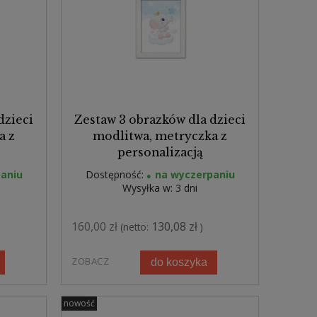
dzieci
Zestaw 3 obrazków dla dzieci
a z
modlitwa, metryczka z
personalizacją
aniu
Dostępność:
na wyczerpaniu
Wysyłka w:
3 dni
160,00 zł
130,08 zł
(netto:
)
ZOBACZ
do koszyka
nowość