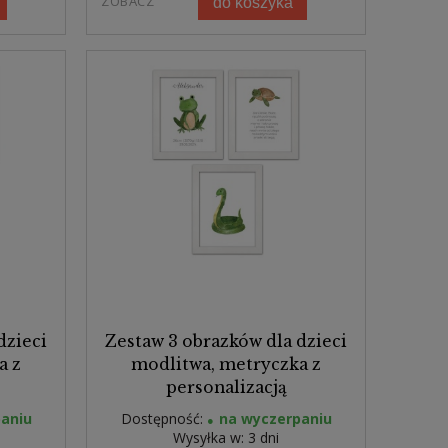
ZOBACZ
do koszyka
dzieci
Zestaw 3 obrazków dla dzieci
a z
modlitwa, metryczka z
personalizacją
aniu
Dostępność:
na wyczerpaniu
Wysyłka w:
3 dni