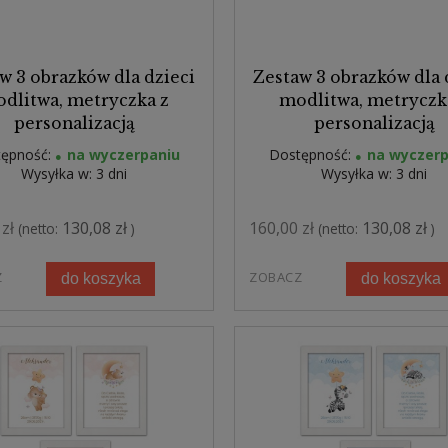
w 3 obrazków dla dzieci
Zestaw 3 obrazków dla 
dlitwa, metryczka z
modlitwa, metryczk
personalizacją
personalizacją
ępność:
na wyczerpaniu
Dostępność:
na wyczerp
Wysyłka w:
3 dni
Wysyłka w:
3 dni
zł
130,08 zł
160,00 zł
130,08 zł
(netto:
)
(netto:
)
Z
ZOBACZ
do koszyka
do koszyka