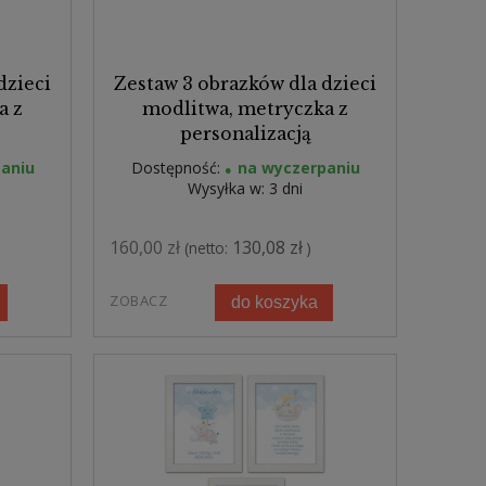
dzieci
Zestaw 3 obrazków dla dzieci
a z
modlitwa, metryczka z
personalizacją
aniu
Dostępność:
na wyczerpaniu
Wysyłka w:
3 dni
160,00 zł
130,08 zł
(netto:
)
ZOBACZ
do koszyka