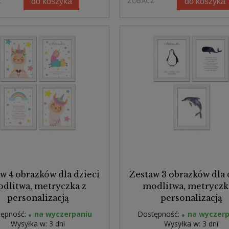
Z
ZOBACZ
do koszyka
do koszyka
w 4 obrazków dla dzieci
Zestaw 3 obrazków dla 
dlitwa, metryczka z
modlitwa, metryczk
personalizacją
personalizacją
ępność:
na wyczerpaniu
Dostępność:
na wyczerp
Wysyłka w:
3 dni
Wysyłka w:
3 dni