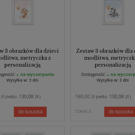
w 3 obrazków dla dzieci
Zestaw 3 obrazków dla 
dlitwa, metryczka z
modlitwa, metryczk
personalizacją
personalizacją
ępność:
na wyczerpaniu
Dostępność:
na wyczerp
Wysyłka w:
3 dni
Wysyłka w:
3 dni
zł
130,08 zł
160,00 zł
130,08 zł
(netto:
)
(netto:
)
Z
ZOBACZ
do koszyka
do koszyka