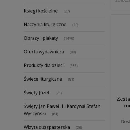
ZOBAC
Księgi kościelne
(27)
Naczynia liturgiczne
(19)
Obrazy i plakaty
(1479)
Oferta wydawnicza
(80)
Produkty dla dzieci
(355)
Świece liturgiczne
(81)
Święty Józef
(75)
Zesta
Święty Jan Paweł II i Kardynał Stefan
mo
Wyszyński
(61)
Dost
Wizyta duszpasterska
(26)