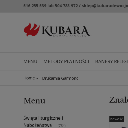
516 255 539 lub 504 783 972 / sklep@kubaradewocjo
MENU
METODY PŁATNOŚCI
BANERY RELIGI
NOWOŚCI
KUPONY RABATOWE
-
Home
Drukarnia Garmond
Znal
Menu
Święta liturgiczne i
nowość
Nabożeństwa
(784)