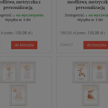
dlitwa, metryczka z
modlitwa, metryczk
personalizacją
personalizacją
ępność:
na wyczerpaniu
Dostępność:
na wyczerp
Wysyłka w:
3 dni
Wysyłka w:
3 dni
zł
130,08 zł
160,00 zł
130,08 zł
(netto:
)
(netto:
)
Z
ZOBACZ
do koszyka
do koszyka