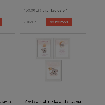
160,00 zł
130,08 zł
(netto:
)
ZOBACZ
do koszyka
dzieci
Zestaw 3 obrazków dla dzieci