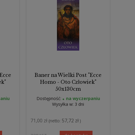
"Ecce
Baner na Wielki Post "Ecce
ek"
Homo - Oto Człowiek"
50x130cm
aniu
Dostępność:
na wyczerpaniu
Wysyłka w:
3 dni
71,00 zł
57,72 zł
(netto:
)