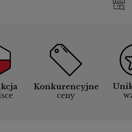
Uni
kcja
Konkurencyjne
w
lsce
ceny