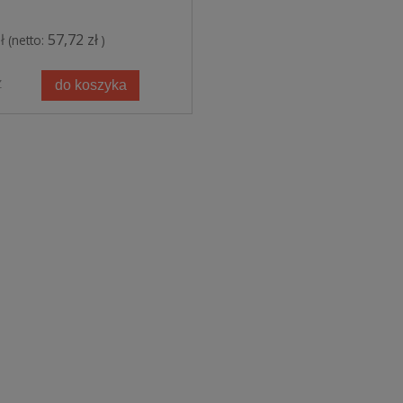
ł
57,72 zł
(netto:
)
Z
do koszyka