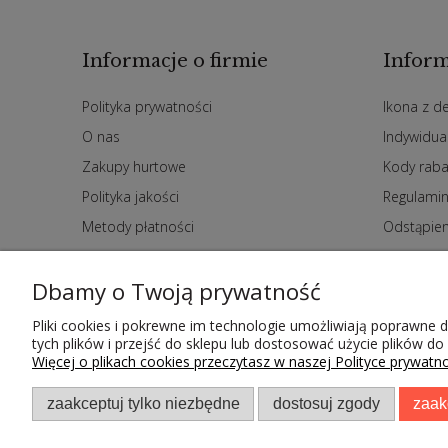
Informacje o firmie
Inform
Polityka prywatności
Ikona z d
O nas
Indywidua
Zakupy hurtowe
Kody rab
Polityka jakości
Regulami
Metody płatności
Odstąpie
Czas i koszty dostawy
Dbamy o Twoją prywatność
Kontakt
Pliki cookies i pokrewne im technologie umożliwiają poprawne
tych plików i przejść do sklepu lub dostosować użycie plików do
Więcej o plikach cookies przeczytasz w naszej Polityce prywatno
zaakceptuj tylko niezbędne
dostosuj zgody
zaak