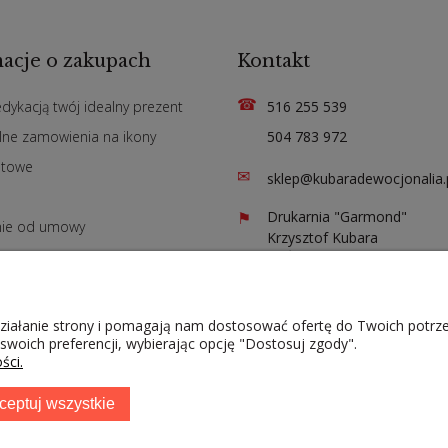
acje o zakupach
Kontakt
☎
edykacją twój idealny prezent
516 255 539
lne zamowienia na ikony
504 783 972
atowe
✉
sklep@kubaradewocjonalia.
n
⚑
Drukarnia "Garmond"
nie od umowy
Krzysztof Kubara
ul. Św. Jadwigi 141
42-200 Częstochowa
 działanie strony i pomagają nam dostosować ofertę do Twoich potr
 swoich preferencji, wybierając opcję "Dostosuj zgody".
ści.
Projekt i wdrożenie
INTLE
. © kubaradewocjonalia.pl 2026
ceptuj wszystkie