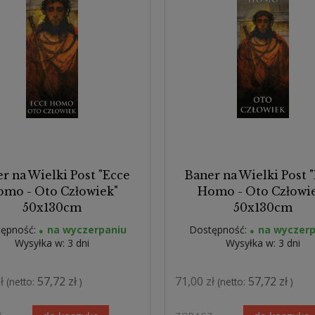
r na Wielki Post "Ecce
Baner na Wielki Post 
mo - Oto Człowiek"
Homo - Oto Człowi
50x130cm
50x130cm
ępność:
na wyczerpaniu
Dostępność:
na wyczerp
Wysyłka w:
3 dni
Wysyłka w:
3 dni
ł
57,72 zł
71,00 zł
57,72 zł
(netto:
)
(netto:
)