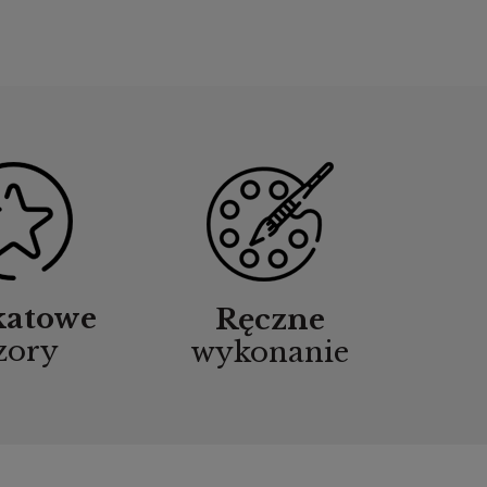
katowe
Ręczne
zory
wykonanie