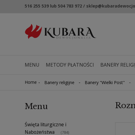
516 255 539 lub 504 783 972 / sklep@kubaradewocjo
MENU
METODY PŁATNOŚCI
BANERY RELIGI
NOWOŚCI
KUPONY RABATOWE
-
-
-
Home
Banery religijne
Banery "Wielki Post"
Rozm
Menu
Święta liturgiczne i
Nabożeństwa
(784)