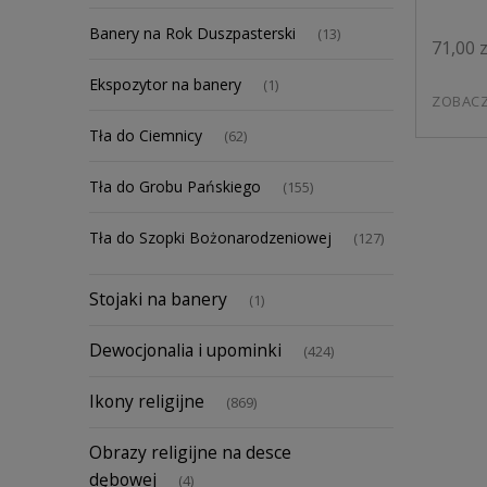
Banery na Rok Duszpasterski
(13)
71,00 z
Ekspozytor na banery
(1)
ZOBAC
Tła do Ciemnicy
(62)
Tła do Grobu Pańskiego
(155)
Tła do Szopki Bożonarodzeniowej
(127)
Stojaki na banery
(1)
Dewocjonalia i upominki
(424)
Ikony religijne
(869)
Obrazy religijne na desce
dębowej
(4)