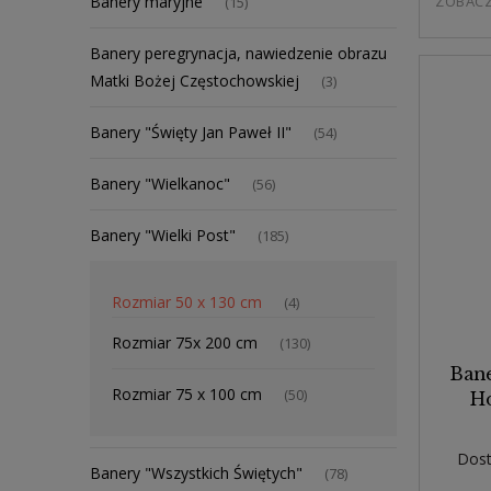
ZOBAC
Banery maryjne
(15)
Banery peregrynacja, nawiedzenie obrazu
Matki Bożej Częstochowskiej
(3)
Banery "Święty Jan Paweł II"
(54)
Banery "Wielkanoc"
(56)
Banery "Wielki Post"
(185)
Rozmiar 50 x 130 cm
(4)
Rozmiar 75x 200 cm
(130)
Bane
Rozmiar 75 x 100 cm
(50)
Ho
Dost
Banery "Wszystkich Świętych"
(78)