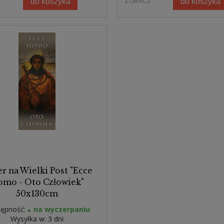
Z
ZOBACZ
do koszyka
do koszyka
r na Wielki Post "Ecce
mo - Oto Człowiek"
50x130cm
ępność:
na wyczerpaniu
Wysyłka w:
3 dni