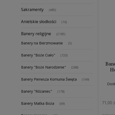
Sakramenty
(485)
Anielskie słodkości
(16)
Banery religijne
(2185)
Banery na Bierzmowanie
(5)
Banery "Boże Ciało"
(720)
Bane
Banery "Boże Narodzenie"
(288)
Ho
Banery Pierwsza Komunia Święta
(149)
Dost
Banery "Różaniec"
(178)
71,00 z
Banery Matka Boża
(69)