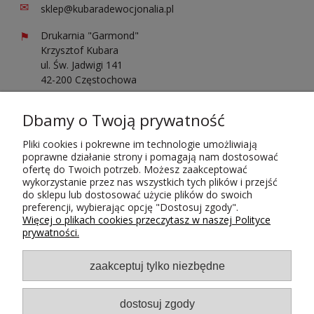
✉
sklep@kubaradewocjonalia.pl
⚑
Drukarnia "Garmond"
Krzysztof Kubara
ul. Św. Jadwigi 141
42-200 Częstochowa
Sprawdź opinie o nas
Dbamy o Twoją prywatność
Pliki cookies i pokrewne im technologie umożliwiają
poprawne działanie strony i pomagają nam dostosować
ofertę do Twoich potrzeb. Możesz zaakceptować
wykorzystanie przez nas wszystkich tych plików i przejść
do sklepu lub dostosować użycie plików do swoich
Płatności i dostawa
preferencji, wybierając opcję "Dostosuj zgody".
Więcej o plikach cookies przeczytasz w naszej Polityce
prywatności.
zaakceptuj tylko niezbędne
dostosuj zgody