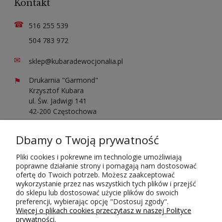
Kontakt
☎
516 255 539
504 783 972
✉
sklep@kubaradewocjonalia.pl
⚑
Drukarnia "Garmond"
Krzysztof Kubara
ul. Św. Jadwigi 141
42-200 Częstochowa
Sprawdź opinie o nas
Dbamy o Twoją prywatność
Pliki cookies i pokrewne im technologie umożliwiają
poprawne działanie strony i pomagają nam dostosować
ofertę do Twoich potrzeb. Możesz zaakceptować
wykorzystanie przez nas wszystkich tych plików i przejść
do sklepu lub dostosować użycie plików do swoich
Płatności i dostawa
preferencji, wybierając opcję "Dostosuj zgody".
Więcej o plikach cookies przeczytasz w naszej Polityce
prywatności.