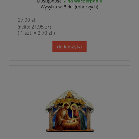
Dostępność:
na wyczerpaniu
Wysyłka w:
5 dni (roboczych)
27,00 zł
21,95 zł
(netto:
)
( 1 szt. = 2,70 zł )
do koszyka