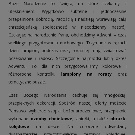
Boże Narodzenie to święta, na które czekamy z
utęsknieniem. Wyjątkowo subtelne i jednocześnie
przepełnione dobrocią, radością i nadzieją wprawiają całą
chrześcijańską społeczność w niecodzienny nastrój.
Czekając na narodzenie Pana, obchodzimy Adwent – czas
wielkiego przygotowania duchowego. Trzymane w rękach
dzieci lampiony podczas mszy roratniej mają zwiastować
oczekiwanie i radość. Szczególnie najmłodsi lubią okres
Adwentu. To dla nich przygotowaliśmy kolorowe i
różnorodne kontrolki,
lampiony na roraty
oraz
tematyczne puzzle.
Czas Bożego Narodzenia cechuje się mnogością
przepięknych dekoracji. Spośród naszej oferty możecie
Państwo wybierać szopki bożonarodzeniowe, przepięknie
wykonane
ozdoby choinkowe
, aniołki, a także
obrazki
kolędowe
na desce. Na coroczne odwiedziny
duszpasterskie przygotowaliśmy zestawy kolędowe,