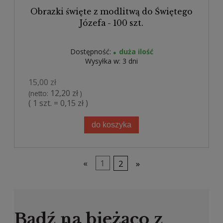
Obrazki święte z modlitwą do Świętego
Józefa - 100 szt.
Dostępność:
duża ilość
Wysyłka w:
3 dni
15,00 zł
12,20 zł
(netto:
)
( 1 szt. = 0,15 zł )
do koszyka
«
1
2
»
Bądź na bieżąco z