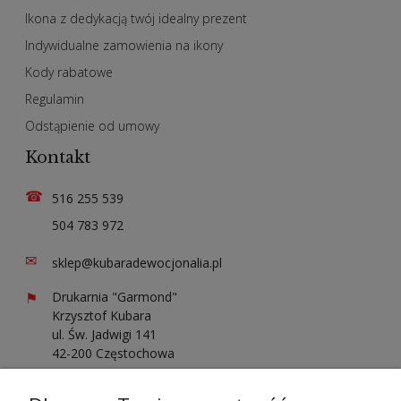
Ikona z dedykacją twój idealny prezent
Indywidualne zamowienia na ikony
Kody rabatowe
Regulamin
Odstąpienie od umowy
Kontakt
☎
516 255 539
504 783 972
✉
sklep@kubaradewocjonalia.pl
⚑
Drukarnia "Garmond"
Krzysztof Kubara
ul. Św. Jadwigi 141
42-200 Częstochowa
Sprawdź opinie o nas