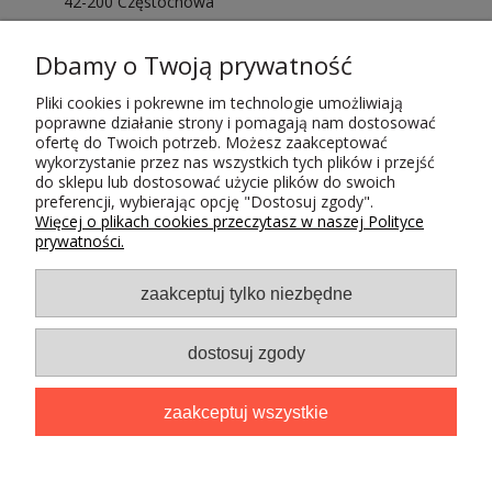
42-200 Częstochowa
Sprawdź opinie o nas
Dbamy o Twoją prywatność
Pliki cookies i pokrewne im technologie umożliwiają
poprawne działanie strony i pomagają nam dostosować
ofertę do Twoich potrzeb. Możesz zaakceptować
wykorzystanie przez nas wszystkich tych plików i przejść
do sklepu lub dostosować użycie plików do swoich
Płatności i dostawa
preferencji, wybierając opcję "Dostosuj zgody".
Więcej o plikach cookies przeczytasz w naszej Polityce
prywatności.
zaakceptuj tylko niezbędne
dostosuj zgody
Projekt i wdrożenie
INTLE
. © kubaradewocjonalia.pl 2026
zaakceptuj wszystkie
pokaż pełną wersję strony