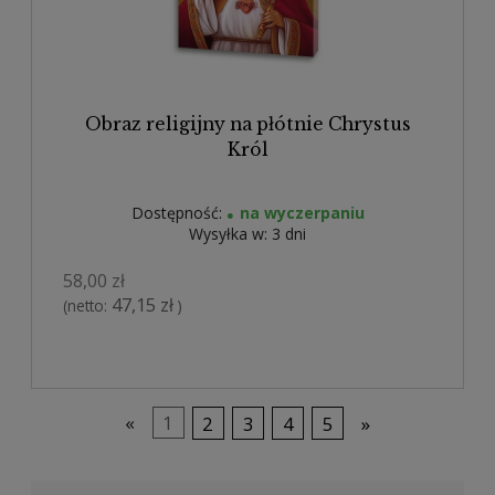
Obraz religijny na płótnie Chrystus
Król
Dostępność:
na wyczerpaniu
Wysyłka w:
3 dni
58,00 zł
47,15 zł
(netto:
)
«
1
2
3
4
5
»