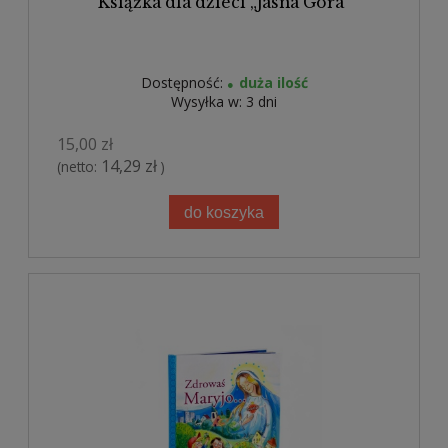
Książka dla dzieci „Jasna Góra”
Dostępność:
duża ilość
Wysyłka w:
3 dni
15,00 zł
14,29 zł
(netto:
)
do koszyka