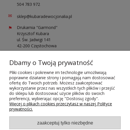
504 783 972
✉
sklep@kubaradewocjonalia.pl
⚑
Drukarnia "Garmond"
Krzysztof Kubara
ul. Św. Jadwigi 141
42-200 Częstochowa
Sprawdź opinie o nas
Dbamy o Twoją prywatność
Pliki cookies i pokrewne im technologie umożliwiają
poprawne działanie strony i pomagają nam dostosować
ofertę do Twoich potrzeb. Możesz zaakceptować
wykorzystanie przez nas wszystkich tych plików i przejść
do sklepu lub dostosować użycie plików do swoich
Płatności i dostawa
preferencji, wybierając opcję "Dostosuj zgody".
Więcej o plikach cookies przeczytasz w naszej Polityce
prywatności.
zaakceptuj tylko niezbędne