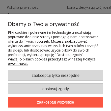
Polityka prywatności
Ikona z dedykacją twój idea
O nas
prezent
Zakupy hurtowe
Indywidualne zamowienia n
Dbamy o Twoją prywatność
Polityka jakości
ikony
Pliki cookies i pokrewne im technologie umożliwiają
poprawne działanie strony i pomagają nam dostosować
Metody płatności
Kody rabatowe
ofertę do Twoich potrzeb. Możesz zaakceptować
Czas i koszty dostawy
Regulamin
wykorzystanie przez nas wszystkich tych plików i przejść
do sklepu lub dostosować użycie plików do swoich
Kontakt
Odstąpienie od umowy
preferencji, wybierając opcję "Dostosuj zgody".
Więcej o plikach cookies przeczytasz w naszej Polityce
prywatności.
zaakceptuj tylko niezbędne
dostosuj zgody
Projekt i wdrożenie
I
zaakceptuj wszystkie