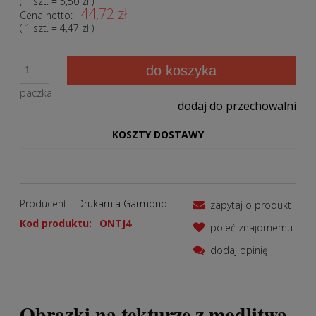
( 1
szt.
=
5,50 zł
)
44,72 zł
Cena netto:
( 1
szt.
=
4,47 zł
)
do koszyka
paczka
dodaj do przechowalni
KOSZTY DOSTAWY
Producent:
Drukarnia Garmond
zapytaj o produkt
Kod produktu:
ONTJ4
poleć znajomemu
dodaj opinię
Obrazki na tekturze z modlitwą