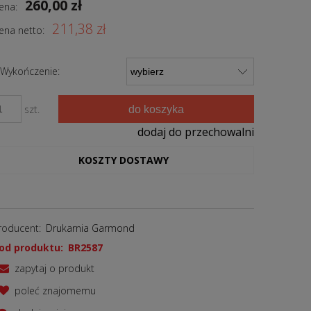
260,00 zł
ena:
211,38 zł
ena netto:
Wykończenie:
do koszyka
szt.
dodaj do przechowalni
KOSZTY DOSTAWY
roducent:
Drukarnia Garmond
od produktu:
BR2587
zapytaj o produkt
poleć znajomemu