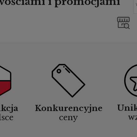
owościami i promocjami
Uni
kcja
Konkurencyjne
w
lsce
ceny