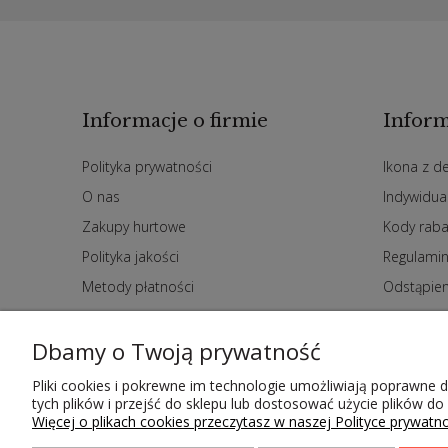
Informacje o firmie
Inform
Polityka prywatności
Ikona z d
O nas
Indywidua
Zakupy hurtowe
Kody rab
Polityka jakości
Regulami
Metody płatności
Odstąpie
Czas i koszty dostawy
Dbamy o Twoją prywatność
Kontakt
Pliki cookies i pokrewne im technologie umożliwiają poprawne
tych plików i przejść do sklepu lub dostosować użycie plików do
Więcej o plikach cookies przeczytasz w naszej Polityce prywatno