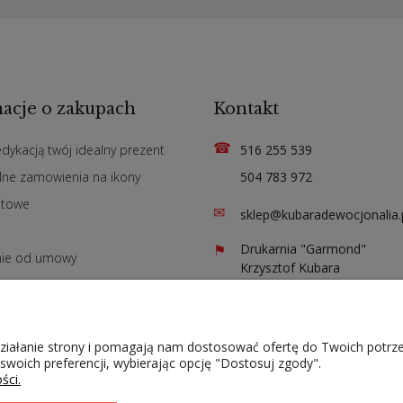
acje o zakupach
Kontakt
☎
edykacją twój idealny prezent
516 255 539
lne zamowienia na ikony
504 783 972
atowe
✉
sklep@kubaradewocjonalia.
n
⚑
Drukarnia "Garmond"
nie od umowy
Krzysztof Kubara
ul. Św. Jadwigi 141
42-200 Częstochowa
 działanie strony i pomagają nam dostosować ofertę do Twoich potr
 swoich preferencji, wybierając opcję "Dostosuj zgody".
ści.