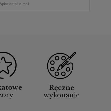
katowe
Ręczne
zory
wykonanie