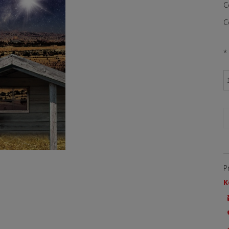
C
C
*
P
K