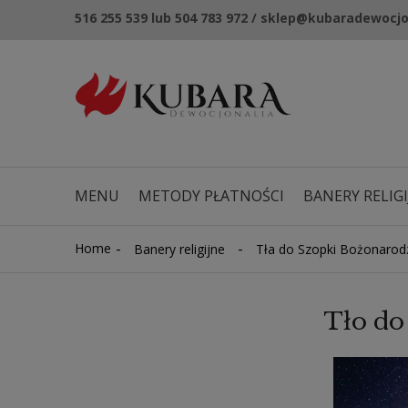
516 255 539 lub 504 783 972 / sklep@kubaradewocjo
MENU
METODY PŁATNOŚCI
BANERY RELIGI
NOWOŚCI
KUPONY RABATOWE
-
-
Home
Banery religijne
Tła do Szopki Bożonarod
Tło do