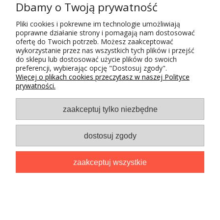
Dbamy o Twoją prywatność
Pliki cookies i pokrewne im technologie umożliwiają
Bądź na bieżąco z nowoś
poprawne działanie strony i pomagają nam dostosować
promocjami
ofertę do Twoich potrzeb. Możesz zaakceptować
wykorzystanie przez nas wszystkich tych plików i przejść
Iscriviti alla newsletter
do sklepu lub dostosować użycie plików do swoich
preferencji, wybierając opcję "Dostosuj zgody".
Więcej o plikach cookies przeczytasz w naszej Polityce
prywatności.
zaakceptuj tylko niezbędne
dostosuj zgody
zaakceptuj wszystkie
20 lat
Produkcja
Ko
na rynku
w Polsce