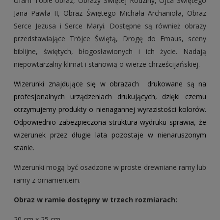
Ufam Tobie obraz, Obrazy Świętej Rodziny, Ojca Świętego
Jana Pawła II, Obraz Świętego Michała Archanioła, Obraz
Serce Jezusa i Serce Maryi. Dostępne są również obrazy
przedstawiające Trójce Świętą, Drogę do Emaus, sceny
biblijne, świętych, błogosławionych i ich życie. Nadają
niepowtarzalny klimat i stanowią o wierze chrześcijańskiej.
Wizerunki znajdujące się w obrazach drukowane są na
profesjonalnych urządzeniach drukujących, dzięki czemu
otrzymujemy produkty o nienagannej wyrazistości kolorów.
Odpowiednio zabezpieczona struktura wydruku sprawia, że
wizerunek przez długie lata pozostaje w nienaruszonym
stanie.
Wizerunki mogą być osadzone w proste drewniane ramy lub
ramy z ornamentem.
Obraz w ramie dostępny w trzech rozmiarach:
20 cm x 25 cm