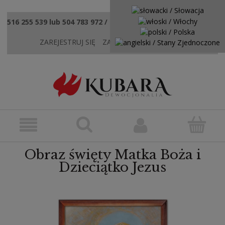
516 255 539 lub 504 783 972 / sklep@kubaradewocjonalia.pl
ZAREJESTRUJ SIĘ
ZALOGUJ SIĘ
KONTAKT
Obraz święty Matka Boża i
Dzieciątko Jezus