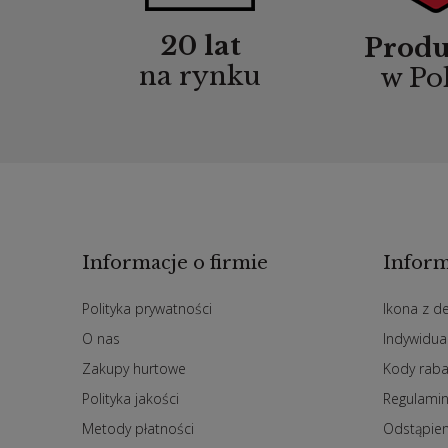
20 lat
Produ
na rynku
w Po
Informacje o firmie
Inform
Polityka prywatności
Ikona z d
O nas
Indywidua
Zakupy hurtowe
Kody rab
Polityka jakości
Regulami
Metody płatności
Odstąpie