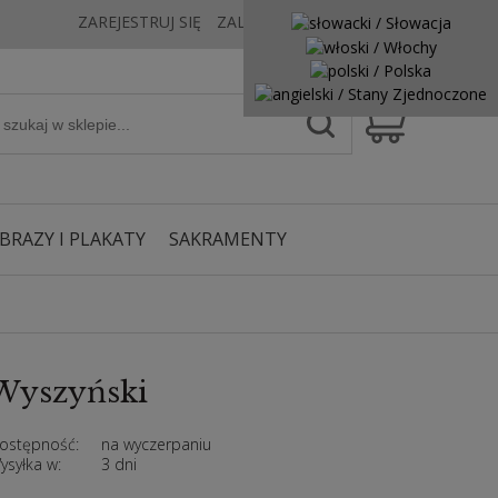
ZAREJESTRUJ SIĘ
ZALOGUJ SIĘ
KONTAKT
BRAZY I PLAKATY
SAKRAMENTY
 Wyszyński
ostępność:
na wyczerpaniu
ysyłka w:
3 dni