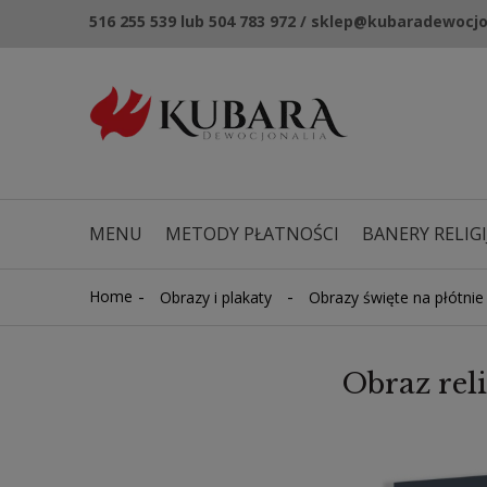
516 255 539 lub 504 783 972 / sklep@kubaradewocjo
MENU
METODY PŁATNOŚCI
BANERY RELIGI
NOWOŚCI
KUPONY RABATOWE
-
-
Home
Obrazy i plakaty
Obrazy święte na płótnie
Obraz rel