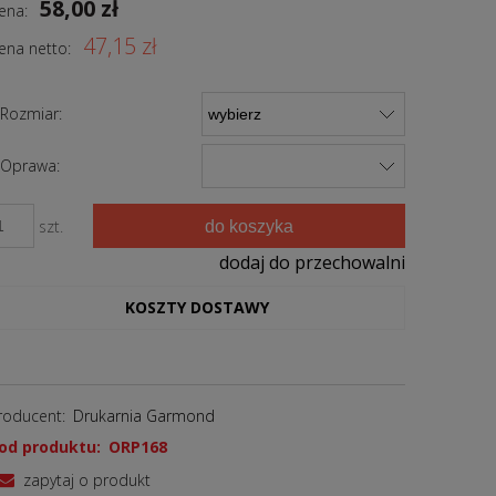
58,00 zł
ena:
47,15 zł
ena netto:
Rozmiar:
Oprawa:
do koszyka
szt.
dodaj do przechowalni
KOSZTY DOSTAWY
roducent:
Drukarnia Garmond
od produktu:
ORP168
zapytaj o produkt