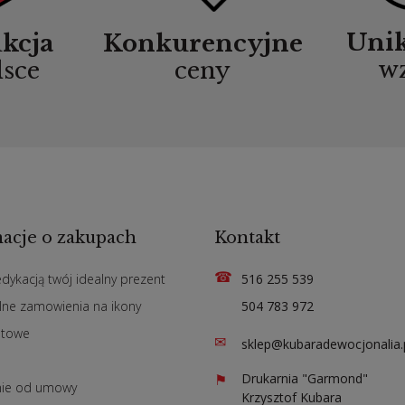
Uni
kcja
Konkurencyjne
w
lsce
ceny
acje o zakupach
Kontakt
☎
edykacją twój idealny prezent
516 255 539
lne zamowienia na ikony
504 783 972
atowe
✉
sklep@kubaradewocjonalia.
n
⚑
Drukarnia "Garmond"
nie od umowy
Krzysztof Kubara