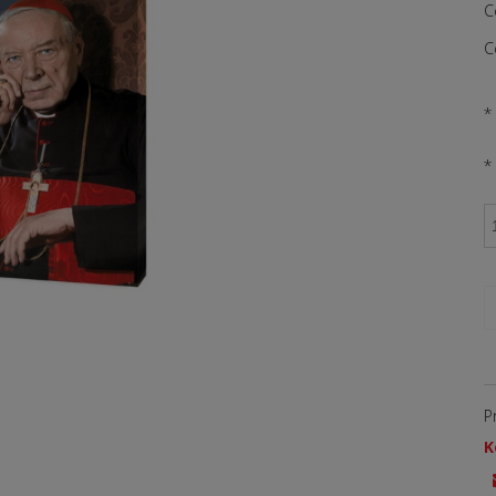
C
C
*
*
P
K