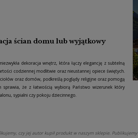
racja ścian domu lub wyjątkowy
niezwykła dekoracja wnętrz, która łączy elegancję z subtelną
rtości codziennej modlitwie oraz nieustannej opiece świętych.
ościołów oraz domów, podkreślą poglądy religijne oraz pomogą
h sprawia, że z łatwością wybiorą Państwo wizerunek który
lonu, sypialni czy pokoju dziecinnego.
kujemy, czy jej autor kupił produkt w naszym sklepie. Publikujemy 