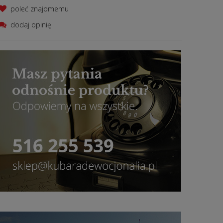
poleć znajomemu
dodaj opinię