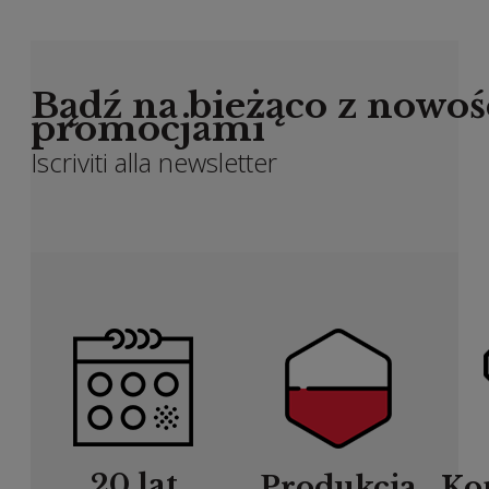
Bądź na bieżąco z nowoś
promocjami
Iscriviti alla newsletter
20 lat
Produkcja
Ko