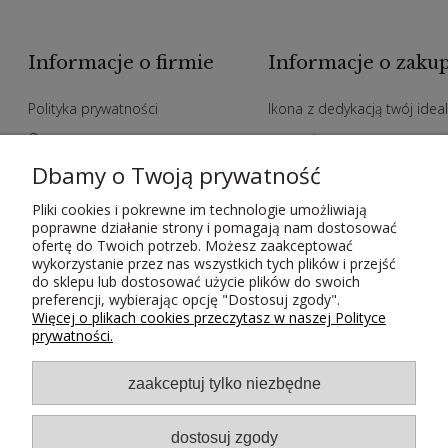
Informacje o firmie
Informacje o zaku
Polityka prywatności
Ikona z dedykacją twój idea
O nas
prezent
Zakupy hurtowe
Indywidualne zamowienia n
Dbamy o Twoją prywatność
Polityka jakości
ikony
Pliki cookies i pokrewne im technologie umożliwiają
poprawne działanie strony i pomagają nam dostosować
Metody płatności
Kody rabatowe
ofertę do Twoich potrzeb. Możesz zaakceptować
Czas i koszty dostawy
Regulamin
wykorzystanie przez nas wszystkich tych plików i przejść
do sklepu lub dostosować użycie plików do swoich
Kontakt
Odstąpienie od umowy
preferencji, wybierając opcję "Dostosuj zgody".
Więcej o plikach cookies przeczytasz w naszej Polityce
prywatności.
zaakceptuj tylko niezbędne
dostosuj zgody