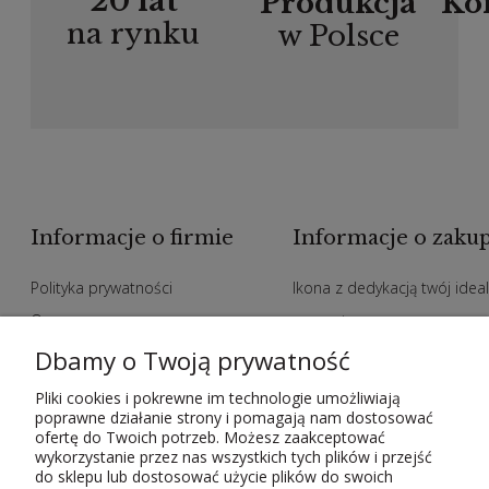
20 lat
Produkcja
Ko
na rynku
w Polsce
Informacje o firmie
Informacje o zaku
Polityka prywatności
Ikona z dedykacją twój idea
O nas
prezent
Zakupy hurtowe
Indywidualne zamowienia n
Dbamy o Twoją prywatność
Polityka jakości
ikony
Pliki cookies i pokrewne im technologie umożliwiają
poprawne działanie strony i pomagają nam dostosować
Metody płatności
Kody rabatowe
ofertę do Twoich potrzeb. Możesz zaakceptować
Czas i koszty dostawy
Regulamin
wykorzystanie przez nas wszystkich tych plików i przejść
do sklepu lub dostosować użycie plików do swoich
Kontakt
Odstąpienie od umowy