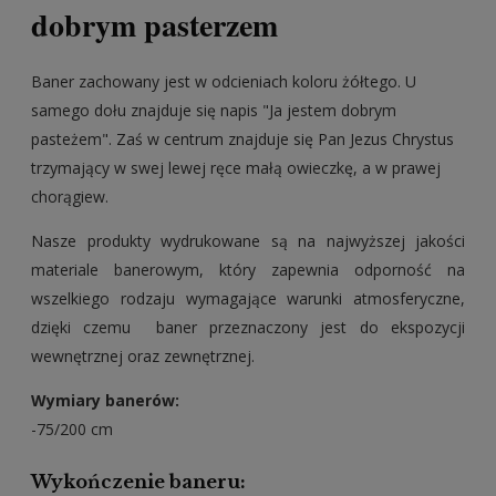
dobrym pasterzem
Baner zachowany jest w odcieniach koloru żółtego. U
samego dołu znajduje się napis "Ja jestem dobrym
pasteżem". Zaś w centrum znajduje się Pan Jezus Chrystus
trzymający w swej lewej ręce małą owieczkę, a w prawej
chorągiew.
Nasze produkty wydrukowane są na najwyższej jakości
materiale banerowym,
który zapewnia odporność na
wszelkiego rodzaju wymagające warunki atmosferyczne,
dzięki czemu b
aner przeznaczony jest do ekspozycji
wewnętrznej oraz zewnętrznej.
Wymiary banerów:
-75/200 cm
Wykończenie baneru: