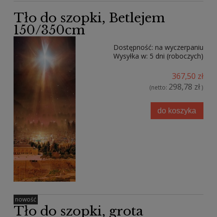
Tło do szopki, Betlejem
150/350cm
Dostępność:
na wyczerpaniu
Wysyłka w:
5 dni (roboczych)
367,50 zł
298,78 zł
(netto:
)
do koszyka
nowość
Tło do szopki, grota