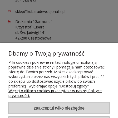
504 783 972
✉
sklep@kubaradewocjonalia.pl
⚑
Drukarnia "Garmond"
Krzysztof Kubara
ul. Św. Jadwigi 141
42-200 Częstochowa
Sprawdź opinie o nas
Dbamy o Twoją prywatność
Pliki cookies i pokrewne im technologie umożliwiają
poprawne działanie strony i pomagają nam dostosować
ofertę do Twoich potrzeb. Możesz zaakceptować
wykorzystanie przez nas wszystkich tych plików i przejść
do sklepu lub dostosować użycie plików do swoich
Płatności i dostawa
preferencji, wybierając opcję "Dostosuj zgody".
Więcej o plikach cookies przeczytasz w naszej Polityce
prywatności.
zaakceptuj tylko niezbędne