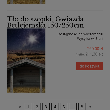
Tło do szopki, Gwiazda
Betlejemska 150/250cm
Dostępność:
na wyczerpaniu
Wysyłka w:
3 dni
260,00 zł
211,38 zł
(netto:
)
do koszyka
«
1
2
3
4
5
...
8
»