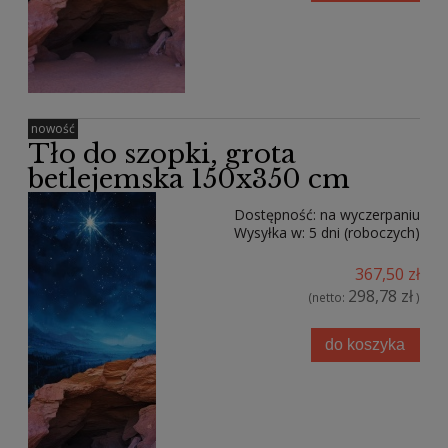
nowość
Tło do szopki, grota
betlejemska 150x350 cm
Dostępność:
na wyczerpaniu
Wysyłka w:
5 dni (roboczych)
367,50 zł
298,78 zł
(netto:
)
do koszyka