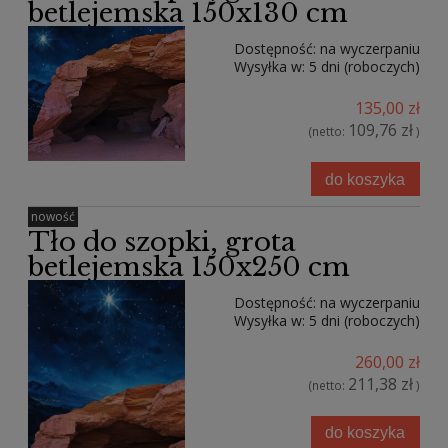
betlejemska 150x130 cm
Dostępność:
na wyczerpaniu
Wysyłka w:
5 dni (roboczych)
135,00 zł
109,76 zł
(netto:
)
do koszyka
nowość
Tło do szopki, grota
betlejemska 150x250 cm
Dostępność:
na wyczerpaniu
Wysyłka w:
5 dni (roboczych)
260,00 zł
211,38 zł
(netto:
)
do koszyka