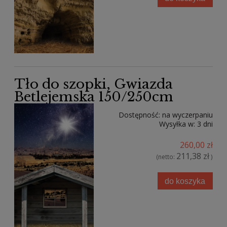
Tło do szopki, Gwiazda
Betlejemska 150/250cm
Dostępność:
na wyczerpaniu
Wysyłka w:
3 dni
260,00 zł
211,38 zł
(netto:
)
do koszyka