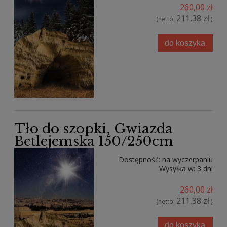
260,00 zł
211,38 zł
(netto:
)
do koszyka
Tło do szopki, Gwiazda
Betlejemska 150/250cm
Dostępność:
na wyczerpaniu
Wysyłka w:
3 dni
260,00 zł
211,38 zł
(netto:
)
do koszyka