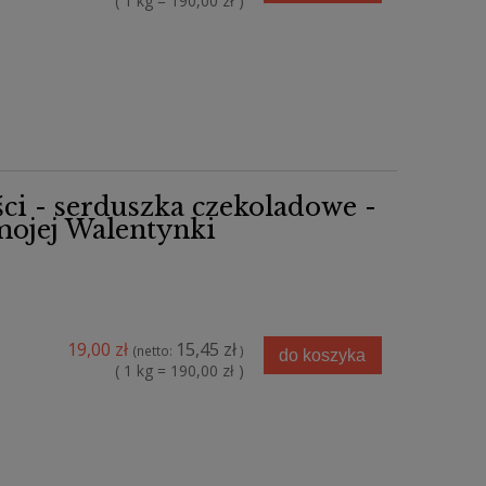
( 1 kg = 190,00 zł )
ści - serduszka czekoladowe -
mojej Walentynki
19,00 zł
15,45 zł
(netto:
)
do koszyka
( 1 kg = 190,00 zł )