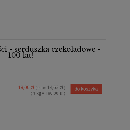
ści - serduszka czekoladowe -
100 lat!
18,00 zł
14,63 zł
(netto:
)
do koszyka
( 1 kg = 180,00 zł )