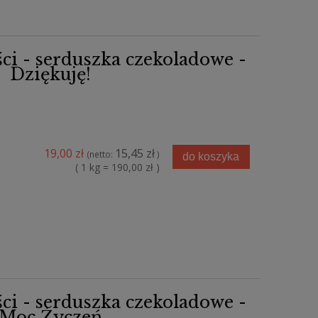
ści - serduszka czekoladowe -
Dziękuję!
19,00 zł
15,45 zł
(netto:
)
do koszyka
( 1 kg = 190,00 zł )
ści - serduszka czekoladowe -
Moc Życzeń