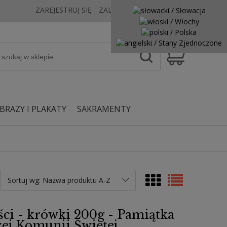
ZAREJESTRUJ SIĘ
ZALOGUJ SIĘ
KONTAKT
BRAZY I PLAKATY
SAKRAMENTY
Sortuj wg:
Nazwa produktu A-Z
ści - krówki 200g - Pamiątka
zej Komunii Świętej