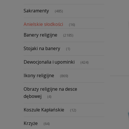
Sakramenty
(485)
Anielskie słodkości
(16)
Banery religijne
(2185)
Stojaki na banery
(1)
Dewocjonalia i upominki
(424)
Ikony religijne
(869)
Obrazy religijne na desce
dębowej
(4)
Koszule Kapłańskie
(12)
Krzyże
(64)