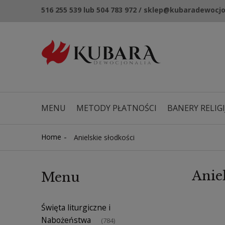
516 255 539 lub 504 783 972 / sklep@kubaradewocjo
MENU
METODY PŁATNOŚCI
BANERY RELIGI
NOWOŚCI
KUPONY RABATOWE
-
Home
Anielskie słodkości
Aniel
Menu
Święta liturgiczne i
Nabożeństwa
(784)