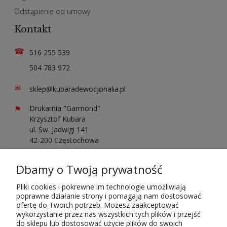
Odstąpienie od umowy
Kontakt
☎
516 255 539
504 783 972
✉
sklep@kubaradewocjonalia.pl
⚑
Drukarnia "Garmond"
Krzysztof Kubara
ul. Św. Jadwigi 141
42-200 Częstochowa
Sprawdź opinie o nas
Dbamy o Twoją prywatność
Pliki cookies i pokrewne im technologie umożliwiają
poprawne działanie strony i pomagają nam dostosować
ofertę do Twoich potrzeb. Możesz zaakceptować
wykorzystanie przez nas wszystkich tych plików i przejść
do sklepu lub dostosować użycie plików do swoich