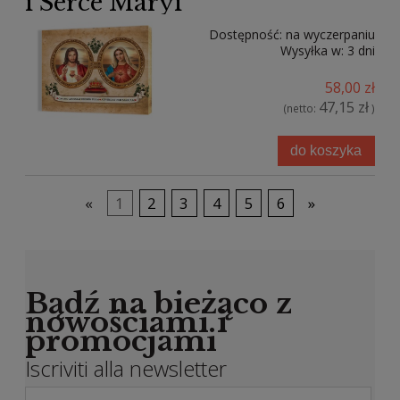
i Serce Maryi
Dostępność:
na wyczerpaniu
Wysyłka w:
3 dni
58,00 zł
47,15 zł
(netto:
)
do koszyka
«
1
2
3
4
5
6
»
Bądź na bieżąco z
nowościami i
promocjami
Iscriviti alla newsletter