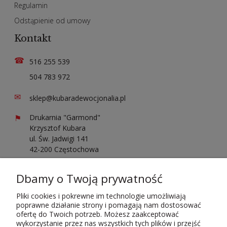
Regulamin
Odstąpienie od umowy
Kontakt
☎
516 255 539
504 783 972
✉
sklep@kubaradewocjonalia.pl
⚑
Drukarnia "Garmond"
Krzysztof Kubara
ul. Św. Jadwigi 141
42-200 Częstochowa
Sprawdź opinie o nas
Dbamy o Twoją prywatność
Pliki cookies i pokrewne im technologie umożliwiają
poprawne działanie strony i pomagają nam dostosować
ofertę do Twoich potrzeb. Możesz zaakceptować
wykorzystanie przez nas wszystkich tych plików i przejść