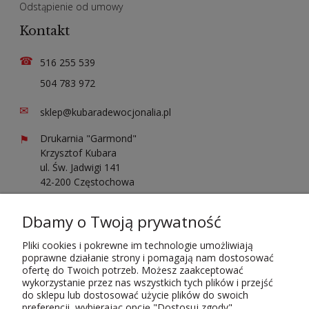
Odstąpienie od umowy
Kontakt
☎
516 255 539
504 783 972
✉
sklep@kubaradewocjonalia.pl
⚑
Drukarnia "Garmond"
Krzysztof Kubara
ul. Św. Jadwigi 141
42-200 Częstochowa
Sprawdź opinie o nas
Dbamy o Twoją prywatność
Pliki cookies i pokrewne im technologie umożliwiają
poprawne działanie strony i pomagają nam dostosować
ofertę do Twoich potrzeb. Możesz zaakceptować
wykorzystanie przez nas wszystkich tych plików i przejść
do sklepu lub dostosować użycie plików do swoich
Płatności i dostawa
preferencji, wybierając opcję "Dostosuj zgody".