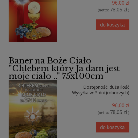
96,00 zł
78,05 zł
(netto:
)
do koszyka
Baner na Boże Ciało
"Chlebem który Ja dam jest
moje ciało .." 75x100cm
Dostępność:
duża ilość
Wysyłka w:
5 dni (roboczych)
96,00 zł
78,05 zł
(netto:
)
do koszyka