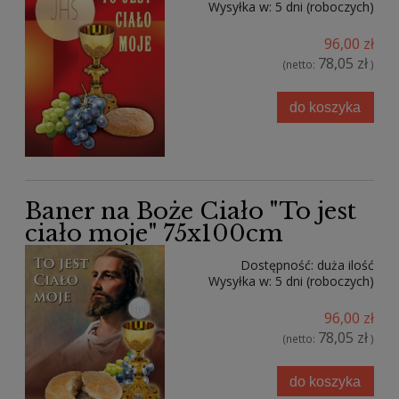
Wysyłka w:
5 dni (roboczych)
96,00 zł
78,05 zł
(netto:
)
do koszyka
Baner na Boże Ciało "To jest
ciało moje" 75x100cm
Dostępność:
duża ilość
Wysyłka w:
5 dni (roboczych)
96,00 zł
78,05 zł
(netto:
)
do koszyka