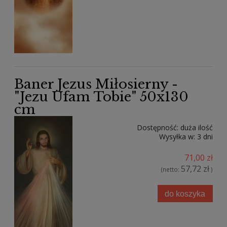
Baner Jezus Miłosierny -
"Jezu Ufam Tobie" 50x130
cm
Dostępność:
duża ilość
Wysyłka w:
3 dni
71,00 zł
57,72 zł
(netto:
)
do koszyka