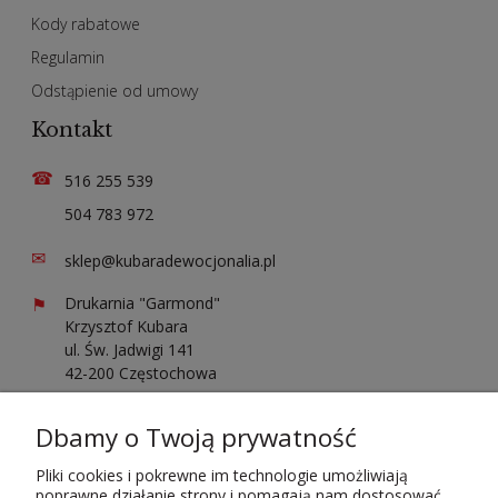
Kody rabatowe
Regulamin
Odstąpienie od umowy
Kontakt
☎
516 255 539
504 783 972
✉
sklep@kubaradewocjonalia.pl
⚑
Drukarnia "Garmond"
Krzysztof Kubara
ul. Św. Jadwigi 141
42-200 Częstochowa
Sprawdź opinie o nas
Dbamy o Twoją prywatność
Pliki cookies i pokrewne im technologie umożliwiają
poprawne działanie strony i pomagają nam dostosować