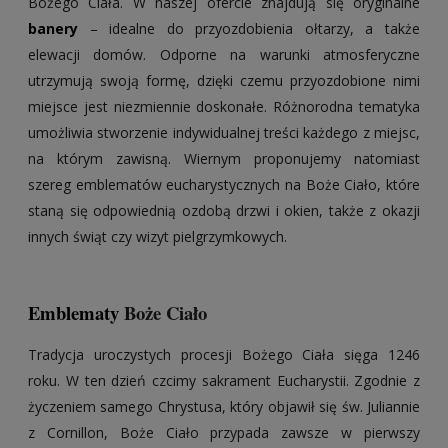
Bożego Ciała. W naszej ofercie znajdują się oryginalne
banery
– idealne do przyozdobienia ołtarzy, a także
elewacji domów. Odporne na warunki atmosferyczne
utrzymują swoją formę, dzięki czemu przyozdobione nimi
miejsce jest niezmiennie doskonałe. Różnorodna tematyka
umożliwia stworzenie indywidualnej treści każdego z miejsc,
na którym zawisną. Wiernym proponujemy natomiast
szereg emblematów eucharystycznych na Boże Ciało, które
staną się odpowiednią ozdobą drzwi i okien, także z okazji
innych świąt czy wizyt pielgrzymkowych.
Emblematy
Boże Ciało
Tradycja uroczystych procesji Bożego Ciała sięga 1246
roku. W ten dzień czcimy sakrament Eucharystii. Zgodnie z
życzeniem samego Chrystusa, który objawił się św. Juliannie
z Cornillon, Boże Ciało przypada zawsze w pierwszy