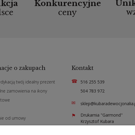
Uni
kcja
Konkurencyjne
w
lsce
ceny
acje o zakupach
Kontakt
☎
edykacją twój idealny prezent
516 255 539
lne zamowienia na ikony
504 783 972
atowe
✉
sklep@kubaradewocjonalia.
n
⚑
Drukarnia "Garmond"
nie od umowy
Krzysztof Kubara
ul. Św. Jadwigi 141
42-200 Częstochowa