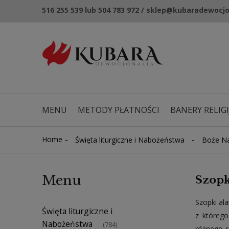
516 255 539 lub 504 783 972 / sklep@kubaradewocjo
MENU
METODY PŁATNOŚCI
BANERY RELIGI
NOWOŚCI
KUPONY RABATOWE
-
-
Home
Święta liturgiczne i Nabożeństwa
Boże Na
Menu
Szopk
Szopki al
Święta liturgiczne i
z którego
Nabożeństwa
(784)
różnego r