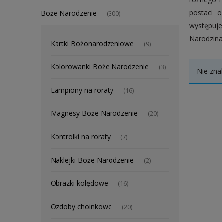
postaci 
Boże Narodzenie
(300)
występuje
Narodzina
Kartki Bożonarodzeniowe
(9)
Kolorowanki Boże Narodzenie
(3)
Nie zna
Lampiony na roraty
(16)
Magnesy Boże Narodzenie
(20)
Kontrolki na roraty
(7)
Naklejki Boże Narodzenie
(2)
Obrazki kolędowe
(16)
Ozdoby choinkowe
(20)