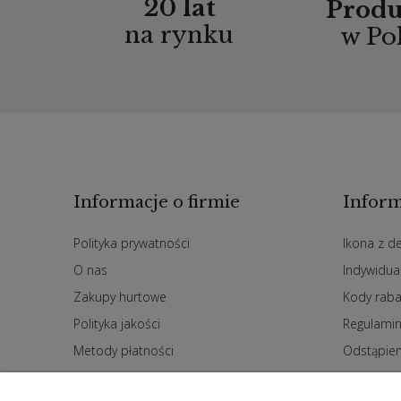
20 lat
Produ
na rynku
w Po
Informacje o firmie
Inform
Polityka prywatności
Ikona z d
O nas
Indywidua
Zakupy hurtowe
Kody rab
Polityka jakości
Regulami
Metody płatności
Odstąpie
Czas i koszty dostawy