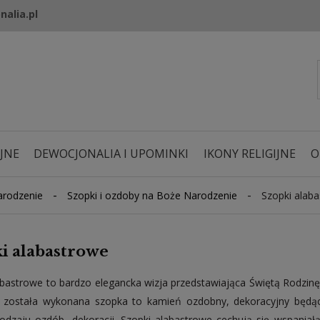
nalia.pl
JNE
DEWOCJONALIA I UPOMINKI
IKONY RELIGIJNE
O
-
-
rodzenie
Szopki i ozdoby na Boże Narodzenie
Szopki alab
i alabastrowe
abastrowe to bardzo elegancka wizja przedstawiająca Świętą Rodzinę
 została wykonana szopka to kamień ozdobny, dekoracyjny będąc
odzaju ozdób, dekoracji. Szopki alabastrowe cechują się wspaniałą