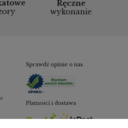
katowe
Ręczne
zory
wykonanie
Sprawdź opinie o nas
pl
Płatności i dostawa