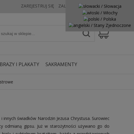
ZAREJESTRUJ SIĘ
ZALOGUJ SIĘ
KONTAKT
BRAZY I PLAKATY
SAKRAMENTY
astrowe
 i innych świadków Narodzin Jezusa Chrystusa. Surowiec
y odmianą gipsu. Już w starożytności używano go do
 bielą i subtelnym kształtem, każda z przedstawionych