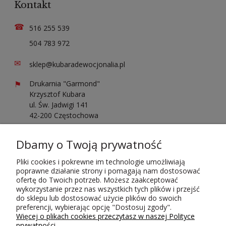
Kontakt
☎
516 255 539
504 783 972
✉
sklep@kubaradewocjonalia.pl
⚑
Drukarnia "Garmond"
Krzysztof Kubara
ul. Św. Jadwigi 141
42-200 Częstochowa
Sprawdź opinie o nas
Dbamy o Twoją prywatność
Pliki cookies i pokrewne im technologie umożliwiają
poprawne działanie strony i pomagają nam dostosować
ofertę do Twoich potrzeb. Możesz zaakceptować
wykorzystanie przez nas wszystkich tych plików i przejść
do sklepu lub dostosować użycie plików do swoich
Płatności i dostawa
preferencji, wybierając opcję "Dostosuj zgody".
Więcej o plikach cookies przeczytasz w naszej Polityce
prywatności.