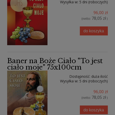
Wysyłka w:
5 dni (roboczych)
96,00 zł
78,05 zł
(netto:
)
do koszyka
Baner na Boże Ciało "To jest
ciało moje" 75x100cm
Dostępność:
duża ilość
Wysyłka w:
5 dni (roboczych)
96,00 zł
78,05 zł
(netto:
)
do koszyka