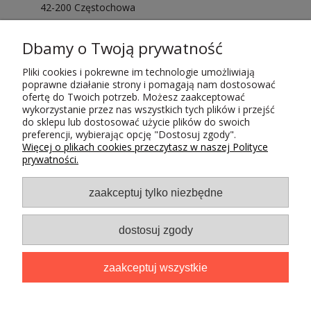
42-200 Częstochowa
Sprawdź opinie o nas
Dbamy o Twoją prywatność
Pliki cookies i pokrewne im technologie umożliwiają
poprawne działanie strony i pomagają nam dostosować
ofertę do Twoich potrzeb. Możesz zaakceptować
wykorzystanie przez nas wszystkich tych plików i przejść
do sklepu lub dostosować użycie plików do swoich
Płatności i dostawa
preferencji, wybierając opcję "Dostosuj zgody".
Więcej o plikach cookies przeczytasz w naszej Polityce
prywatności.
zaakceptuj tylko niezbędne
dostosuj zgody
Projekt i wdrożenie
INTLE
. © kubaradewocjonalia.pl 2026
zaakceptuj wszystkie