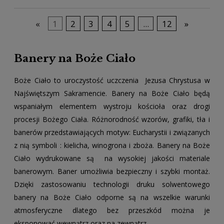
«
1
2
3
4
5
...
12
»
Banery na Boże Ciało
Boże Ciało to uroczystość uczczenia Jezusa Chrystusa w
Najświętszym Sakramencie. Banery na Boże Ciało będą
wspaniałym elementem wystroju kościoła oraz drogi
procesji Bożego Ciała. Różnorodność wzorów, grafiki, tła i
banerów przedstawiających motyw: Eucharystii i związanych
z nią symboli : kielicha, winogrona i zboża. Banery na Boże
Ciało wydrukowane są na wysokiej jakości materiale
banerowym. Baner umożliwia bezpieczny i szybki montaż.
Dzięki zastosowaniu technologii druku solwentowego
banery na Boże Ciało odporne są na wszelkie warunki
atmosferyczne dlatego bez przeszkód można je
eksponować wewnątrz oraz na zewnątrz
.