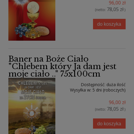
96,00 zł
78,05 zł
(netto:
)
do koszyka
Baner na Boże Ciało
"Chlebem który Ja dam jest
moje ciało .." 75x100cm
Dostępność:
duża ilość
Wysyłka w:
5 dni (roboczych)
96,00 zł
78,05 zł
(netto:
)
do koszyka