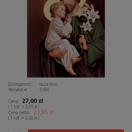
Dostępność:
duża ilość
Wysyłka w:
3 dni
27,00 zł
Cena:
( 1
szt.
=
2,70 zł
)
21,95 zł
Cena netto:
( 1
szt.
=
2,20 zł
)