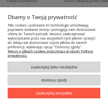
Polityka prywatności
Ikona z dedykacją twój idea
O nas
prezent
Zakupy hurtowe
Indywidualne zamowienia n
Dbamy o Twoją prywatność
Polityka jakości
ikony
Pliki cookies i pokrewne im technologie umożliwiają
poprawne działanie strony i pomagają nam dostosować
Metody płatności
Kody rabatowe
ofertę do Twoich potrzeb. Możesz zaakceptować
Czas i koszty dostawy
Regulamin
wykorzystanie przez nas wszystkich tych plików i przejść
do sklepu lub dostosować użycie plików do swoich
Kontakt
Odstąpienie od umowy
preferencji, wybierając opcję "Dostosuj zgody".
Więcej o plikach cookies przeczytasz w naszej Polityce
prywatności.
zaakceptuj tylko niezbędne
dostosuj zgody
Projekt i wdrożenie
I
zaakceptuj wszystkie