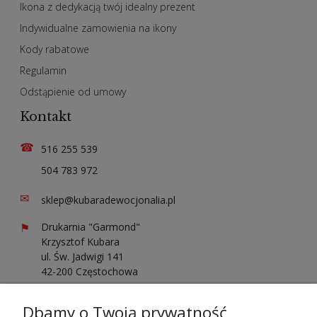
Ikona z dedykacją twój idealny prezent
Indywidualne zamowienia na ikony
Kody rabatowe
Regulamin
Odstąpienie od umowy
Kontakt
☎
516 255 539
504 783 972
✉
sklep@kubaradewocjonalia.pl
⚑
Drukarnia "Garmond"
Krzysztof Kubara
ul. Św. Jadwigi 141
42-200 Częstochowa
Sprawdź opinie o nas
Dbamy o Twoją prywatność